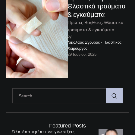
Θλαστικά τραύματα
& εγκαύματα
Πρώτες Bοήθειες: Θλαστικά
τραύματα & εγκαύματα
by 
Πρώτες Bοήθειες - Η
Νικόλαος Σγούρος - Πλαστικός 
παραμονή στο σπίτι, η διαρκής
Χειρουργός
ενασχόληση με την …
29 Ιουνίου, 2025
Featured Posts
Όλα όσα πρέπει να γνωρίζεις