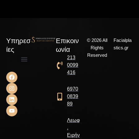
Υπηρεσ
Επικοιν
© 2026 All
Facialpla
Rights
stics.gr
ίες
ωνία
Reserved
213
0099
Αισθητική Χειρουργική
Επανορθωτική Χειρουργική
Χειρουργική Παίδων
416
6970
0839
89
Λεωφ
.
Ειρήν