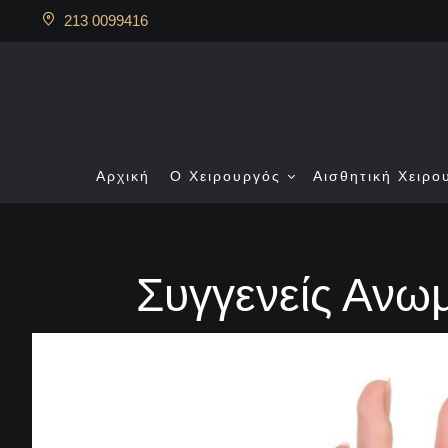
213 0099416
Αρχική
Ο Χειρουργός
Αισθητική Χειρο
Συγγενείς Ανω