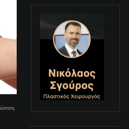
τώπιση.