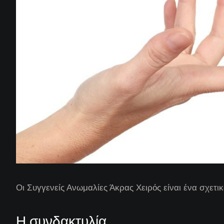
Οι Συγγενείς Ανωμαλίες Άκρας Χειρός είναι ένα σχετι
Η συνδακτυλία