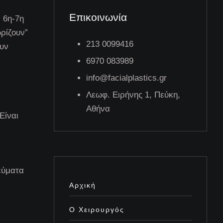
Επικοινωνία
 6η-7η
ρίζουν”
213 0099416
ουν
6970 083989
info@facialplastics.gr
Λεωφ. Ειρήνης 1, Πεύκη,
Αθήνα
Είναι
χεύματα
Αρχική
Ο Χειρουργός