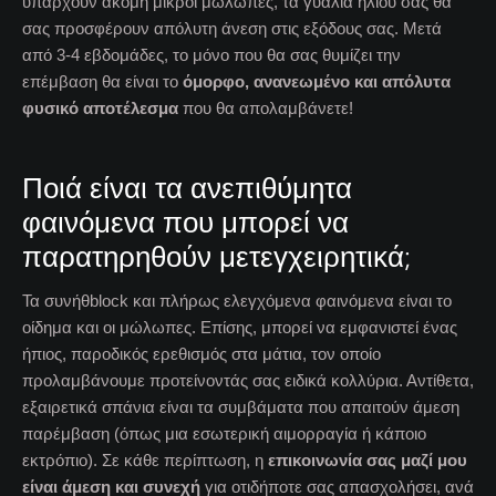
υπάρχουν ακόμη μικροί μώλωπες, τα γυαλιά ηλίου σας θα
σας προσφέρουν απόλυτη άνεση στις εξόδους σας. Μετά
από 3-4 εβδομάδες, το μόνο που θα σας θυμίζει την
επέμβαση θα είναι το
όμορφο, ανανεωμένο και απόλυτα
φυσικό αποτέλεσμα
που θα απολαμβάνετε!
Ποιά είναι τα ανεπιθύμητα
φαινόμενα που μπορεί να
παρατηρηθούν μετεγχειρητικά;
Τα συνήθblock και πλήρως ελεγχόμενα φαινόμενα είναι το
οίδημα και οι μώλωπες. Επίσης, μπορεί να εμφανιστεί ένας
ήπιος, παροδικός ερεθισμός στα μάτια, τον οποίο
προλαμβάνουμε προτείνοντάς σας ειδικά κολλύρια. Αντίθετα,
εξαιρετικά σπάνια είναι τα συμβάματα που απαιτούν άμεση
παρέμβαση (όπως μια εσωτερική αιμορραγία ή κάποιο
εκτρόπιο). Σε κάθε περίπτωση, η
επικοινωνία σας μαζί μου
είναι άμεση και συνεχή
για οτιδήποτε σας απασχολήσει, ανά