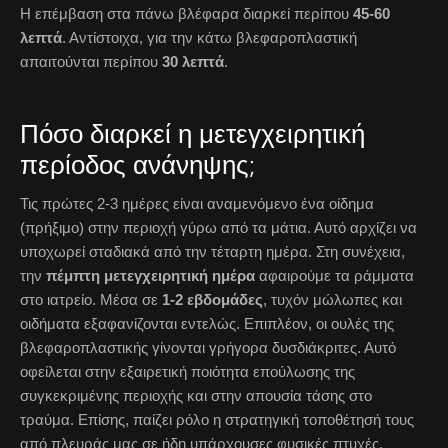
Η επέμβαση στα πάνω βλέφαρα διαρκεί περίπου
45-60
λεπτά
. Αντίστοιχα, για την κάτω βλεφαροπλαστική
απαιτούνται περίπου
30 λεπτά
.
Πόσο διαρκεί η μετεγχειρητική
περίοδος ανάνηψης;
Τις πρώτες 2-3 ημέρες είναι αναμενόμενο ένα οίδημα
(πρήξιμο) στην περιοχή γύρω από τα μάτια. Αυτό αρχίζει να
υποχωρεί σταδιακά από την τέταρτη ημέρα. Στη συνέχεια,
την
πέμπτη μετεγχειρητική ημέρα
αφαιρούμε τα ράμματα
στο ιατρείο. Μέσα σε
1-2 εβδομάδες
, τυχόν μώλωπες και
οιδήματα εξαφανίζονται εντελώς. Επιπλέον, οι ουλές της
βλεφαροπλαστικής γίνονται γρήγορα δυσδιάκριτες. Αυτό
οφείλεται στην εξαιρετική ποιότητα επούλωσης της
συγκεκριμένης περιοχής και στην απουσία τάσης στο
τραύμα. Επίσης, παίζει ρόλο η στρατηγική τοποθέτησή τους
από πλευράς μας σε ήδη υπάρχουσες φυσικές πτυχές.