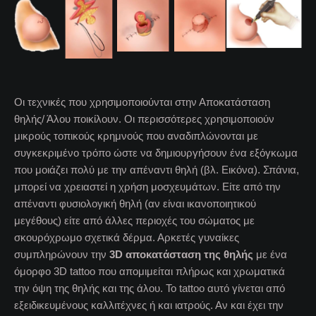
Οι τεχνικές που χρησιμοποιούνται στην Αποκατάσταση
θηλής/ Άλου ποικίλουν. Οι περισσότερες χρησιμοποιούν
μικρούς τοπικούς κρημνούς που αναδιπλώνονται με
συγκεκριμένο τρόπο ώστε να δημιουργήσουν ένα εξόγκωμα
που μοιάζει πολύ με την απέναντι θηλή (βλ. Εικόνα). Σπάνια,
μπορεί να χρειαστεί η χρήση μοσχευμάτων. Είτε από την
απέναντι φυσιολογική θηλή (αν είναι ικανοποιητικού
μεγέθους) είτε από άλλες περιοχές του σώματος με
σκουρόχρωμο σχετικά δέρμα. Αρκετές γυναίκες
συμπληρώνουν την
3D αποκατάσταση της θηλής
με ένα
όμορφο 3D tattoo που απομιμείται πλήρως και χρωματικά
την όψη της θηλής και της άλου. Το tattoo αυτό γίνεται από
εξειδικευμένους καλλιτέχνες ή και ιατρούς. Αν και έχει την