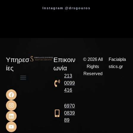
Instagram @drsgouros
Υπηρεσ
Επικοιν
© 2026 All
Facialpla
Rights
stics.gr
ίες
ωνία
Reserved
213
0099
Αισθητική Χειρουργική
Επανορθωτική Χειρουργική
Χειρουργική Παίδων
416
6970
0839
89