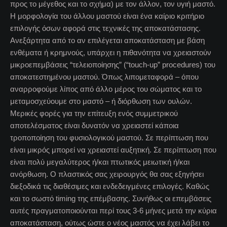
προς το μέγεθος και το σχήμα) με τον άλλον, τον υγιή μαστό.
Η μορφολογία του άλλου μαστού είναι ένα καίριο κριτήριο
επιλογής όσων αφορά στις τεχνικές της αποκατάστασης.
Ανεξάρτητα από το αν επιλέγεται αποκατάσταση με βάση
ενθέματα ή κρημνούς, υπάρχει η πιθανότητα να χρειαστούν
μικροεπεμβάσεις “τελειοποίησης” (“touch-up” procedures) του
αποκατεστημένου μαστού. Όπως λιπομεταφορά – όπου
αναρροφούμε λίπος από άλλο μέρος του σώματος και το
μεταμοσχεύουμε στο μαστό – ή διόρθωση των ουλών.
Μερικές φορές για την επίτευξη ενός συμμετρικού
αποτελέσματος είναι δυνατόν να χρειαστεί κάποια
τροποποίηση του φυσιολογικού μαστού. Σε περίπτωση που
είναι μικρός μπορεί να χρειαστεί αυξητική. Σε περίπτωση που
είναι πολύ μεγαλύτερος ή/και πτωτικός μειωτική ή/και
ανόρθωση. Ο πλαστικός σας χειρουργός θα σας εξηγήσει
διεξοδικά τις διαθέσιμες και ενδεδειγμένες επιλογές. Καθώς
και το σωστό timing της επέμβασης. Συνήθως οι επεμβάσεις
αυτές πραγματοποιούνται περί τους 3-6 μήνες μετά την κύρια
αποκατάσταση, ούτως ώστε ο νέος μαστός να έχει λάβει το