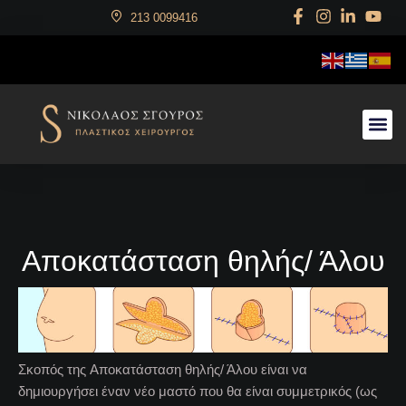
213 0099416
Αρχική
Ο Χειρουργός
Αισθητική Χειρουργική
Επανορθωτική Χειρουργική
Χειρουργική Παίδων
Videos
Gallery
Blog
Επικοινωνία
Αποκατάσταση θηλής/ Άλου
Σκοπός της Αποκατάσταση θηλής/ Άλου είναι να
δημιουργήσει έναν νέο μαστό που θα είναι συμμετρικός (ως