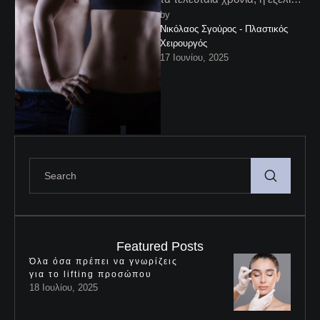
by 
της τεχνολογίας ήλθε να
Νικόλαος Σγούρος - Πλαστικός 
αλλάξει δραστικά το τοπίο
Χειρουργός
στον τομέα των …
17 Ιουνίου, 2025
Featured Posts
Όλα όσα πρέπει να γνωρίζεις
για το lifting προσώπου
18 Ιουλίου, 2025