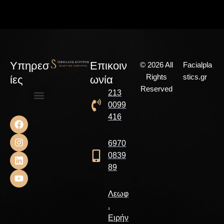
Υπηρεσ
Επικοιν
© 2026 All
Facialpla
Rights
stics.gr
ίες
ωνία
Reserved
213
0099
Αισθητική Χειρουργική
Επανορθωτική Χειρουργική
Χειρουργική Παίδων
416
6970
0839
89
Λεωφ
.
Ειρήν