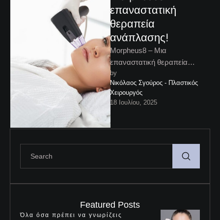
επαναστατική
θεραπεία
ανάπλασης!
Morpheus8 – Μια
επαναστατική θεραπεία
by 
ανάπλασης!
Νικόλαος Σγούρος - Πλαστικός 
Το Morpheus8 αποτελεί μια
Χειρουργός
θεραπεία ανάπλασης που
18 Ιουλίου, 2025
βελτιώνει την υφή του
δέρματος, αναδεικνύοντας τη
…
Featured Posts
Όλα όσα πρέπει να γνωρίζεις