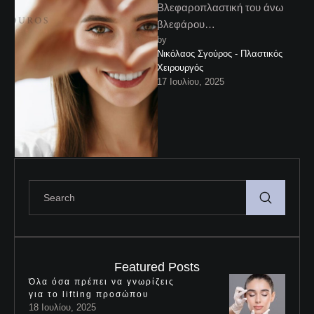
Bλεφαροπλαστική του άνω
βλεφάρου
by 
Η Bλεφαροπλαστική του άνω
Νικόλαος Σγούρος - Πλαστικός 
βλεφάρου είναι η πιο συχνή
Χειρουργός
επέμβαση στις Ηνωμένες
17 Ιουλίου, 2025
Πολιτείες και συχνά
συνδυάζεται …
Featured Posts
Όλα όσα πρέπει να γνωρίζεις
για το lifting προσώπου
18 Ιουλίου, 2025