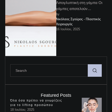
Λιπογλυπτική στη γάμπα Οι
γάμπες αποτελούν
by 
προβληματική περιοχή για
Νικόλαος Σγούρος - Πλαστικός 
πολλές γυναίκες. Ακόμη κι
Χειρουργός
όταν το υπόλοιπο σώμα είναι
16 Ιουλίου, 2025
…
Featured Posts
Όλα όσα πρέπει να γνωρίζεις
για το lifting προσώπου
18 Ιουλίου, 2025