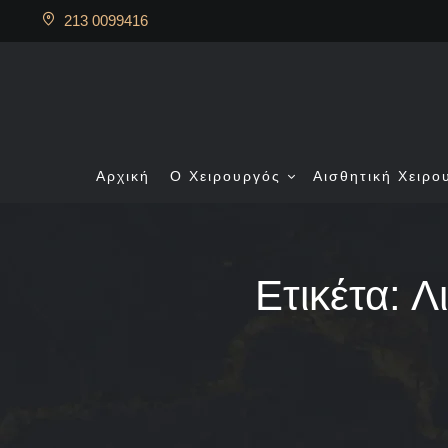
213 0099416
Αρχική
Ο Χειρουργός
Αισθητική Χειρο
Ετικέτα:
Λ