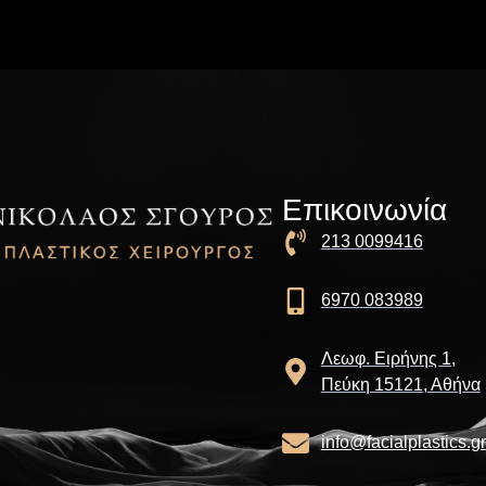
Επικοινωνία
213 0099416
6970 083989
Λεωφ. Ειρήνης 1,
Πεύκη 15121, Αθήνα
info@facialplastics.gr