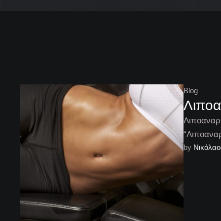
Blog
Λιποα
Λιποαναρ
“Λιποαναρ
by 
Νικόλαο