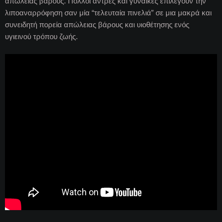
απώλειας βάρους. Πολλοί άντρες και γυναίκες επιλέγουν την
λιποαναρρόφηση σαν μία “τελευταία πινελιά” σε μια μακρά και
συνειδητή πορεία απώλειας βάρους και υιοθέτησης ενός
υγιεινού τρόπου ζωής.