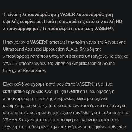
Τι είναι η λιποαναρρόφηση VASER λιποαναρρόφηση
υψηλής ευκρίνειας; Ποιά η διαφορά της από την απλή HD
λιποαναρρόφηση; Τί προσφέρει η συσκευή VASER®;
Η τεχνολογία
VASER®
αποτελεί την τρίτη γενιά της λεγόμενης
Ultrasound Assisted Liposuction (UAL), δηλαδή της
λιποαναρρόφησης που υποβοηθείται από υπερήχους. Τα αρχικά
VASER υποδηλώνουν το: Vibration Amplification of Sound
Energy at Resonance.
Είναι καλό να έχουμε κατά νου ότι το VASER® είναι ένα
εκπληκτικό εργαλείο ενώ η High Definition Lipo, δηλαδή η
λιποαναρρόφηση υψηλής ευκρίνειας, είναι μία τεχνική
αφαίρεσης του λίπους. Τα δύο αυτά δεν ταυτίζονται κατ’ ανάγκη,
ωστόσο στην κοινή αντίληψη έχουν συνδεθεί γιατί πολύ απλά το
VASER® συχνά μπορεί να προσφέρει πλεονεκτήματα στην
τεχνική και να διευρύνει την επιλογή των υποψηφίων ασθενών