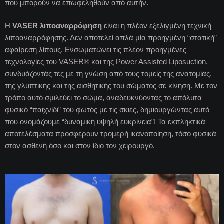
που μπορούν να επωφεληθούν από αυτήν.
Η
VASER λιποαναρρόφηση
είναι η πλέον εξελιγμένη τεχνική
λιποαναρρόφησης. Δεν αποτελεί απλά μία προηγμένη “στατική”
αφαίρεση λίπους. Ενσωματώνει τις πλέον προηγμένες
τεχνολογίες του VASER® και της Power Assisted Liposuction,
συνδυάζοντάς τες με τη γνώση από τους τομείς της ανατομίας,
της γλυπτικής και της αισθητικής του σώματος σε κίνηση. Με τον
τρόπο αυτό σμιλεύει το σώμα, αναδευκνύοντας το απόλυτα
φυσικό “παιχνίδι” του φωτός με τις σκιές, δημιουργώντας αυτό
που ονομάζουμε “δυναμική υψηλή ευκρίνεια”! Τα εκπληκτικά
αποτελέσματα προσφέρουν τρομερή ικανοποίηση, τόσο φυσικά
στον ασθενή όσο και στον ίδιο τον χειρουργό.