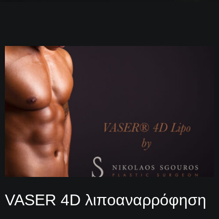
γενιά της λεγόμενης Ultrasound Assisted
Liposuction (UAL), δηλαδή της λιποαναρρόφησης
που υποβοηθείται από υπερήχους. Τα αρχικά
VASER υποδηλώνουν το: Vibration Amplification of
Sound …
VASER 4D λιποαναρρόφηση