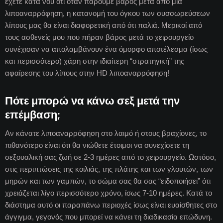
έχετε κατά νου ότι όταν πάρουμε βάρος μετά από μία
λιποαναρρόφηση, η κατανομή του όγκου των συσσωρεύσεων
λίπους μας θα είναι διαφορετική από ότι παλιά. Μερικοί από
τους ασθενείς μου που πήραν βάρος μετά το χειρουργείο
συνέχισαν να απολαμβάνουν ένα όμορφο αποτέλεσμα (ίσως
και περισσότερο) χάρη στην ιδιαίτερη “στρατηγική” της
αφαίρεσης του λίπους στην HD λιποαναρρόφηση!
Πότε μπορώ να κάνω σεξ μετά την
επέμβαση;
Αν κάνατε λιποαναρρόφηση στο λαιμό ή στους βραχίονες, το
πιθανότερο είναι ότι θα νιώθετε έτοιμοι να συνεχίσετε τη
σεξουαλική σας ζωή σε 2-3 ημέρες από το χειρουργείο. Ωστόσο,
στις περιπτώσεις της κοιλιάς, της πλάτης και των γλουτών, των
μηρών και των γαμπών, το σώμα σας θα σας “ειδοποιήσει” ότι
χρειάζεται λίγο περισσότερο χρόνο, ίσως 7-10 ημέρες. Κατά το
διάστημα αυτό οι παραπάνω περιοχές ίσως είναι ευαίσθητες στο
άγγιγμα, γεγονός που μπορεί να κάνει τη διαδικασία επώδυνη.