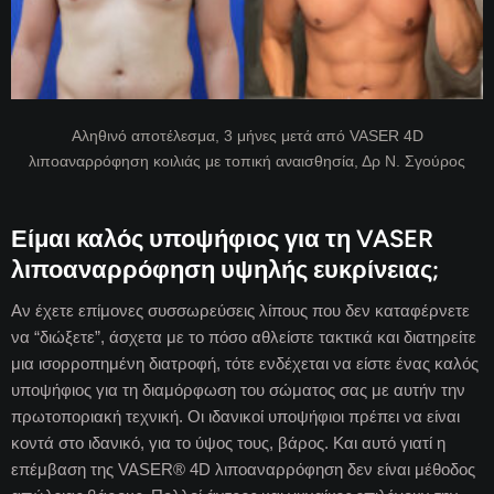
Αληθινό αποτέλεσμα, 3 μήνες μετά από VASER 4D
λιποαναρρόφηση κοιλιάς με τοπική αναισθησία, Δρ Ν. Σγούρος
Είμαι καλός υποψήφιος για τη VASER
λιποαναρρόφηση υψηλής ευκρίνειας;
Αν έχετε επίμονες συσσωρεύσεις λίπους που δεν καταφέρνετε
να “διώξετε”, άσχετα με το πόσο αθλείστε τακτικά και διατηρείτε
μια ισορροπημένη διατροφή, τότε ενδέχεται να είστε ένας καλός
υποψήφιος για τη διαμόρφωση του σώματος σας με αυτήν την
πρωτοποριακή τεχνική. Οι ιδανικοί υποψήφιοι πρέπει να είναι
κοντά στο ιδανικό, για το ύψος τους, βάρος. Και αυτό γιατί η
επέμβαση της VASER® 4D λιποαναρρόφηση δεν είναι μέθοδος