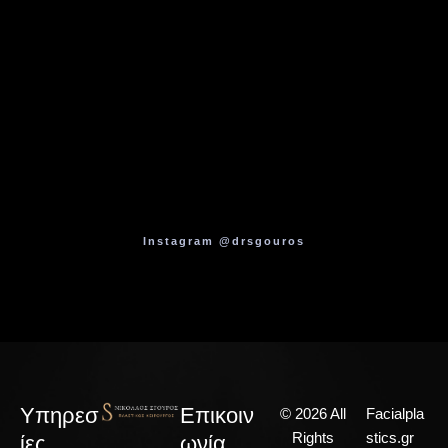
Instagram @drsgouros
Υπηρεσ
Επικοιν
© 2026 All
Facialpla
Rights
stics.gr
ίες
ωνία