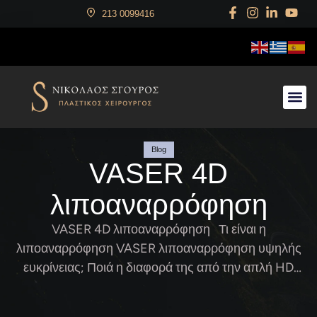
213 0099416
Αρχική
Ο Χειρουργός
Αισθητική Χειρουργική
Επανορθωτική Χειρουργική
Χειρουργική Παίδων
Videos
Gallery
Blog
Επικοινωνία
Blog
VASER 4D
λιποαναρρόφηση
VASER 4D λιποαναρρόφηση Τι είναι η
λιποαναρρόφηση VASER λιποαναρρόφηση υψηλής
ευκρίνειας; Ποιά η διαφορά της από την απλή HD
λιποαναρρόφηση; Τί προσφέρει η συσκευή
VASER®; Η τεχνολογία VASER® αποτελεί την τρίτη