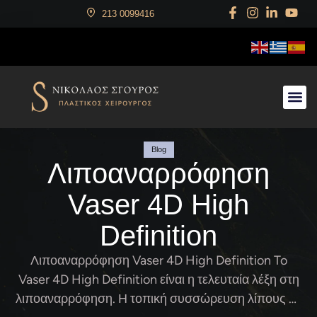
213 0099416
Αρχική
Ο Χειρουργός
Αισθητική Χειρουργική
Επανορθωτική Χειρουργική
Χειρουργική Παίδων
Videos
Gallery
Blog
Επικοινωνία
Blog
Λιποαναρρόφηση
Vaser 4D High
Definition
Λιποαναρρόφηση Vaser 4D High Definition To
Vaser 4D High Definition είναι η τελευταία λέξη στη
λιποαναρρόφηση. Η τοπική συσσώρευση λίπους σε