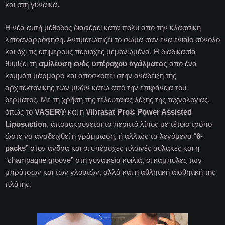
και στη γυναίκα.
Η νέα αυτή μέθοδος διαφέρει κατά πολύ από την κλασσική
λιποαναρρόφηση. Αντιμετωπίζει το σώμα σαν ένα ενιαίο σύνολο
και όχι τις επιμέρους περιοχές μεμονωμένα. Η διαδικασία
θυμίζει τη
σμίλευση ενός υπέροχου αγάλματος
από ένα
κομμάτι μάρμαρο και αποσκοπεί στην ανάδειξη της
αρχιτεκτονικής των μυών κάτω από την επιφάνεια του
δέρματος. Με τη χρήση της τελευταίας λέξης της τεχνολογίας,
όπως το
VASER®
και η
Vibrasat Pro® Power Assisted
Liposuction
, απομακρύνεται το περιττό λίπος με τέτοιο τρόπο
ώστε να αναδειχθεί η γράμμωση, ή αλλιώς τα λεγόμενα “
6-
packs
” στον άνδρα και οι υπέροχες πλαϊνές αύλακες και η
“champagne groove” στη γυναικεία κοιλιά, οι καμπύλες των
μπράτσων και των γλουτών, αλλά και η αθλητική αισθητική της
πλάτης.