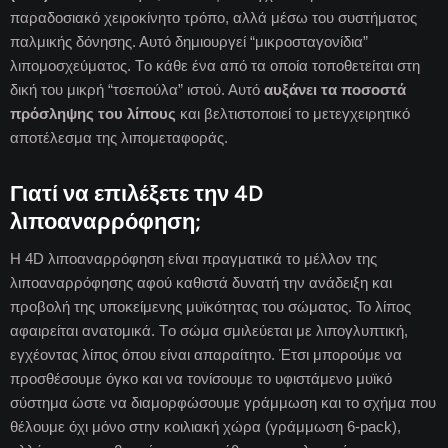
παραδοσιακό χειροκίνητο τρόπο, αλλά μέσω του συστήματος
παλμικής δόνησης. Αυτό δημιουργεί “μικροσταγονίδια”
λιπομοσχεύματος. Tο κάθε ένα από τα οποία τοποθετείται στη
δική του μικρή “τσεπούλα” ιστού. Αυτό
αυξάνει τα ποσοστά
πρόσληψης του λίπους
και βελτιστοποιεί το μετεγχειρητικό
αποτέλεσμα της λιπομεταφοράς.
Γιατί να επιλέξετε την 4D
λιποαναρρόφηση;
H 4D λιποαναρρόφηση είναι πραγματικά το μέλλον της
λιποαναρρόφησης αφού καθιστά δυνατή την ανάδειξη και
προβολή της υποκείμενης μυϊκότητας του σώματος. Το λίπος
αφαιρείται ανατομικά. Tο σώμα σμιλεύεται με λιπογλυπτική,
εγχέοντας λίπος όπου είναι απαραίτητο. Έτσι μπορούμε να
προσθέσουμε όγκο και να τονίσουμε το υφιστάμενο μυϊκό
σύστημα ώστε να διαμορφώσουμε γράμμωση και το σχήμα που
θέλουμε όχι μόνο στην κοιλιακή χώρα (γράμμωση 6-pack),