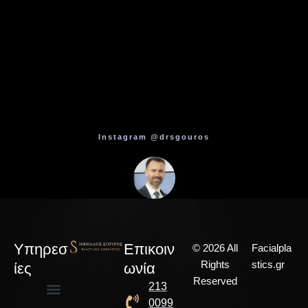
Instagram @drsgouros
Υπηρεσ
Επικοιν
© 2026 All
Facialpla
Rights
stics.gr
ίες
ωνία
Reserved
213
0099
Αισθητική Χειρουργική
Επανορθωτική Χειρουργική
Χειρουργική Παίδων