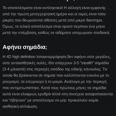
Το αποτελέσματα είναι εκπληκτικά! Η αλλαγή είναι εμφανής
από την πρώτη μετεγχειρητική ημέρα και οι τομές είναι τόσο
μικρές που θεωρούνται αθέατες μετά από μικρό διάστημα.
Όμως, το τελικό αποτέλεσμα είναι ορατό περίπου ένα μήνα
μετά την επέμβαση, καθώς τα οιδήματα υποχωρούν σταδιακά.
Αφήνει σημάδια;
H 4D high definition λιποαναρρόφηση
δεν αφήνει ούτε μεγάλες,
ούτε αντιαισθητικές ουλές. Θα υπάρχουν 3-5 “stealth” σημάδια
(3-4 χιλιοστά) στις περιοχές εισόδου της ειδικής κάνουλας. Tα
οποία θα βρίσκονται σε σημεία που καλύπτονται εύκολα με το
ρουχισμό, τα εσώρουχα ή το μαγιό. Aνάλογα με την περιοχή
που αντιμετωπίστηκε. Κατά τους πρώτους μήνες τα σημάδια
αυτά είναι ελαφρώς ερυθρά αλλά στη συνέχεια ασαφοποιούνται
και “σβήνουν” με αποτέλεσμα να μην προκαλούν καμία
αισθητική αλλοίωση.