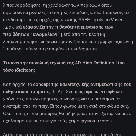
λιποαναρρόφησης, τη χαλάρωση των περιοχών όπου
αφαιρούνται μεγάλες ποσότητες λιπώδους ιστού. Επιπλέον, σε
συνδυασμό με τις αρχές της τεχνικής SAFE Lipo®, το
Vaser
πρακτικά
εξαφανίζει την πιθανότητα εμφάνισης των
περιβόητων “ανωμαλιών”
μετά από την κλασική
λιποαναρρόφηση, οι οποίες εμφανίζονταν με τη μορφή οζιδιών ή
“κυμάτων” πάνω στην επιφάνεια του δέρματος.
Τι κάνει την συνολική τεχνική της 4D High Definition Lipo
τόσο ιδιαίτερη;
Κατ’ αρχάς, το
concept της καλλιτεχνικής αντιμετώπισης του
ανθρώπινου σώματος
. Ο Δρ. Σγούρος αφιερώνει άφθονο
χρόνο στις προεγχειρητικές συνεδρίες για να μελετήσει την
ανατομία σας, το παιχνίδι του φωτός με τη σκιά στο σώμα σας.
Όλες αυτές οι πληροφορίες θα οδηγήσουν στον εξατομικευμένο
σχεδιασμό του σωστού για εσάς χειρουργικού πλάνου.
Δεύτερον, κατά τη διάρκεια του χειρουργείου εφαρμόζονται