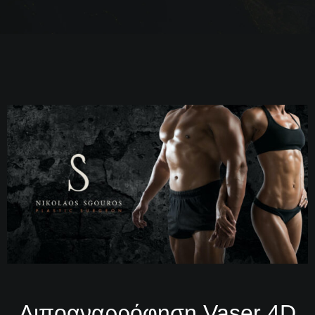
ορισμένα σημεία του σώματος αποτελεί ένα
δύσκολο πρόβλημα για γυναίκες και άντρες. Η
σχέση της με την παχυσαρκία δεν είναι δεδομένη.
Aκόμα και αδύνατα άτομα υποφέρουν από το
λεγόμενο “επίμονο τοπικό πάχος”. Έτσι, οι …
Λιποαναρρόφηση Vaser 4D