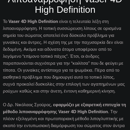
High Definition
To
Vaser 4D High Definition
είναι η τελευταία λέξη στη
λιποαναρρόφηση. Η τοπική συσσώρευση λίπους σε ορισμένα
σημεία του σώματος αποτελεί ένα δύσκολο πρόβλημα για
γυναίκες και άντρες. Η σχέση της με την παχυσαρκία δεν είναι
δεδομένη. Aκόμα και αδύνατα άτομα υποφέρουν από το
λεγόμενο “επίμονο τοπικό πάχος”. Έτσι, οι άνδρες
παραπονούνται συχνότερα για την “κοιλίτσα” που δε φεύγει με
τίποτα. Oι γυναίκες αντίστοιχα για τα ψωμάκια. Πέρα από το
αισθητικό πρόβλημα που δημιουργεί αυτό το τοπικό λίπος,
συχνά προκαλεί δυσκολίες στην επιλογή των αγαπημένων μας
ρούχων καθώς και στην άνετη, έντονη καθημερινή κίνηση.
Ο Δρ. Νικόλαος Σγούρος,
εφαρμόζει με εξαιρετική επιτυχία τη
μέθοδο λιποαναρρόφησης Vaser 4D High Definition
. Tην
πλέον εξελιγμένη και πρωτοποριακή μέθοδο λιπογλυπτικής με
σκοπό την εντυπωσιακή διαμόρφωση του σώματος στον άντρα