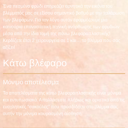
Ένα πεσμένο φρύδι επηρεάζει αρνητικά την εικόνα του
βλέμματός μας σε εξίσου σημαντικό βαθμό με την χαλάρωση
των βλεφάρων. Για τον λόγο αυτόν εφαρμόζουμε μια
καινούρια επαναστατική τεχνική ανόρθωσης των φρυδιών
μέσα από την ίδια τομή της πάνω βλεφαροπλαστικής!
Κερδίζετε έτσι 2 χειρουργεία σε 1 και… το βλέμμα που σας
αξίζει!
Κάτω βλέφαρο
Μόνιμο αποτέλεσμα
Τα αποτελέσματα της κάτω βλεφαροπλαστικής είναι μόνιμα
και εντυπωσιακά. Απαλλάσεστε πλήρως και οριστικά από τις
ενοχλητικές “σακούλες” που προσδίδουν στο βλέμμα σας
αυτήν την μόνιμα κουρασμένη αίσθηση.