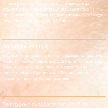
Η πάνω βλεφαροπλαστική σας είναι πλέον λιγότερο
επώδυνη από μια απλή επίσκεψη στον οδοντίατρο! `Η
τοπική αναισθησία επιτρέπει απόλυτη ασφάλεια και έλεγχο
πάνω στο μετεγχειρητικό αποτέλεσμα.
Ασυναγώνιστη τιμή
Η διενέργεια του χειρουργείου στο ιατρείο μας επιτρέπει να
κρατάμε το κόστος χαμηλό, χωρίς τα περιττά νοσοκομειακά
έξοδα. Αλλά και χωρίς τα “πεταμένα λεφτά” των μη
αποτελεσματικών θεραπειών που δεν μπορούν να
αντικαταστήσουν την βλεφαροπλαστική.
Ταυτόχρονη ανόρθωση των φρυδιών