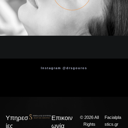
Instagram @drsgouros
Υπηρεσ
Επικοιν
© 2026 All
Facialpla
Rights
stics.gr
ίες
ωνία