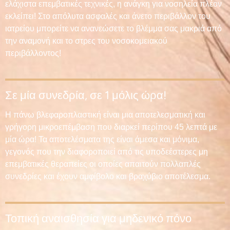
ελάχιστα επεμβατικές τεχνικές, η ανάγκη για νοσηλεία πλέον
εκλείπει! Στο απόλυτα ασφαλές και άνετο περιβάλλον του
ιατρείου μπορείτε να ανανεώσετε το βλέμμα σας μακριά από
την αναμονή και το στρες του νοσοκομειακού
περιβάλλοντος!
Σε μία συνεδρία, σε 1 μόλις ώρα!
Η πάνω βλεφαροπλαστική είναι μια αποτελεσματική και
γρήγορη μικροεπέμβαση που διαρκεί περίπου 45 λεπτά με
μία ώρα! Τα αποτελέσματα της είναι άμεσα και μόνιμα,
γεγονός που την διαφοροποιεί από τις υποδεέστερες μη
επεμβατικές θεραπείες οι οποίες απαιτούν πολλαπλές
συνεδρίες και έχουν αμφίβολο και βραχύβιο αποτέλεσμα.
Τοπική αναισθησία για μηδενικό πόνο