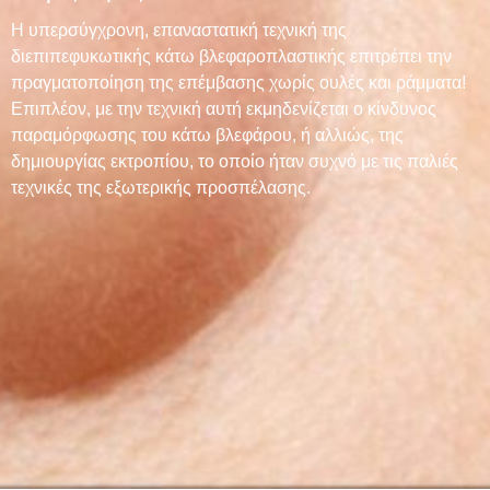
Η υπερσύγχρονη, επαναστατική τεχνική της
διεπιπεφυκωτικής κάτω βλεφαροπλαστικής επιτρέπει την
πραγματοποίηση της επέμβασης χωρίς ουλές και ράμματα!
Επιπλέον, με την τεχνική αυτή εκμηδενίζεται ο κίνδυνος
παραμόρφωσης του κάτω βλεφάρου, ή αλλιώς, της
δημιουργίας εκτροπίου, το οποίο ήταν συχνό με τις παλιές
τεχνικές της εξωτερικής προσπέλασης.