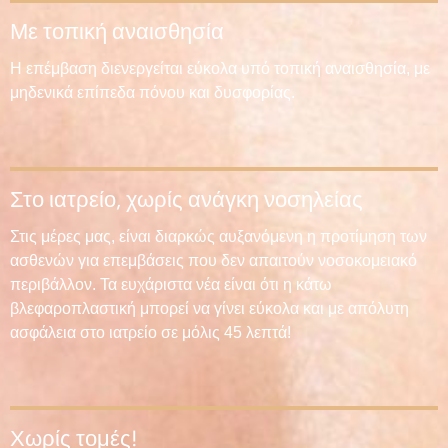
Με τοπική αναισθησία
Η επέμβαση διενεργείται εύκολα υπό τοπική αναισθησία, με
μηδενικά επίπεδα πόνου και δυσφορίας.
Στο ιατρείο, χωρίς ανάγκη νοσηλείας
Στις μέρες μας, είναι διαρκώς αυξανόμενη η προτίμηση των
ασθενών για επεμβάσεις που δεν απαιτούν νοσοκομειακό
περιβάλλον. Τα ευχάριστα νέα είναι ότι η κάτω
βλεφαροπλαστική μπορεί να γίνει εύκολα και με απόλυτη
ασφάλεια στο ιατρείο σε μόλις 45 λεπτά!
Χωρίς τομές!