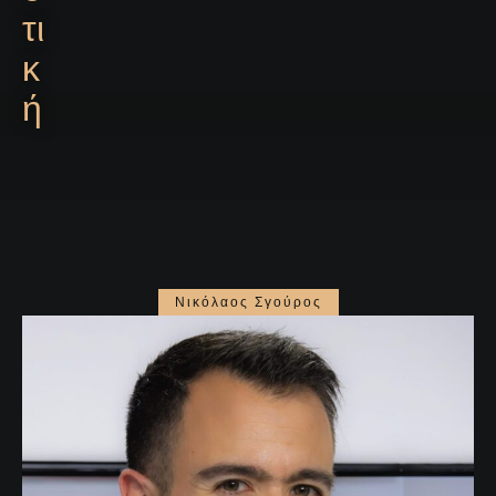
τι
κ
ή
Νικόλαος Σγούρος