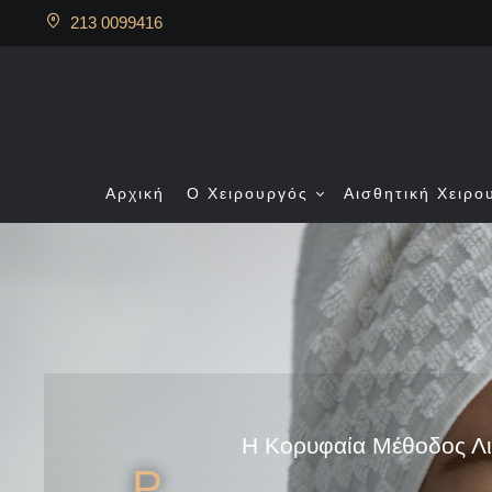
213 0099416
Αρχική
Ο Χειρουργός
Αισθητική Χειρο
H Κορυφαία Μέθοδος Λι
Ρ