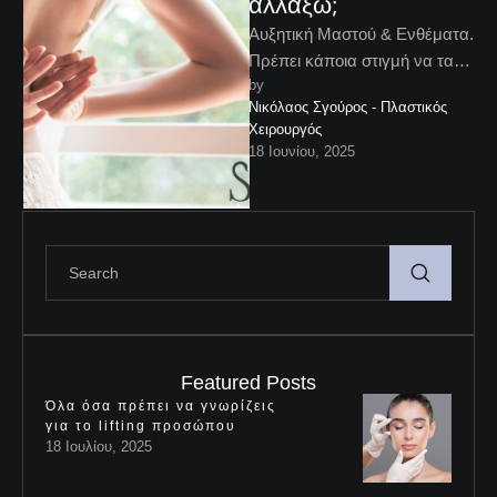
αλλάξω;
Aυξητική Μαστού & Eνθέματα.
Πρέπει κάποια στιγμή να τα
by 
αλλάξω; Η αυξητική μαστού
Νικόλαος Σγούρος - Πλαστικός 
είναι μια επέμβαση που
Χειρουργός
μπορεί …
18 Ιουνίου, 2025
Featured Posts
Όλα όσα πρέπει να γνωρίζεις
για το lifting προσώπου
18 Ιουλίου, 2025